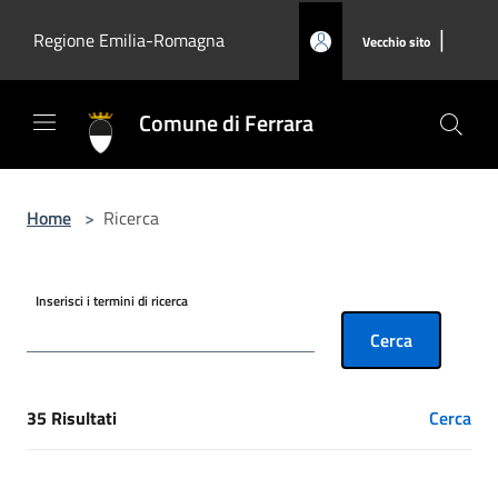
Salta al contenuto principale
|
Regione Emilia-Romagna
Vecchio sito
Comune di Ferrara
Home
>
Ricerca
Inserisci i termini di ricerca
Cerca
35 Risultati
Cerca
[results] Risultati